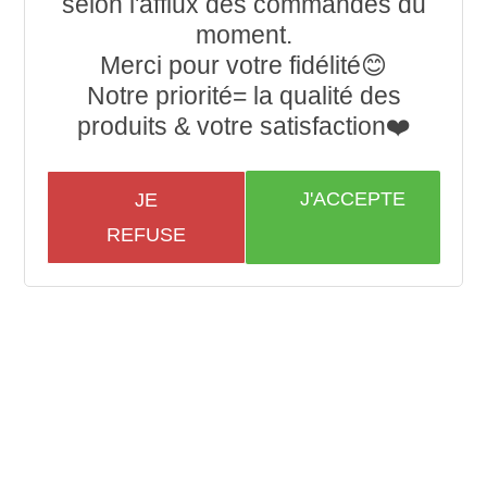
selon l'afflux des commandes du
moment.
Merci pour votre fidélité😊
Notre priorité= la qualité des
produits & votre satisfaction❤️
J'ACCEPTE
JE
REFUSE
Suivez-nous
henneparadise.fr © tous droits réservés