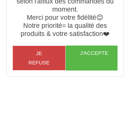
selon l'afflux des commandes du
N°commande
*
moment.
Merci pour votre fidélité😊
Date commande
Notre priorité= la qualité des
*
produits & votre satisfaction❤️
Date livraison
*
J'ACCEPTE
JE
Motif retour
*
REFUSE
Produit(s)
*
ENVOYER