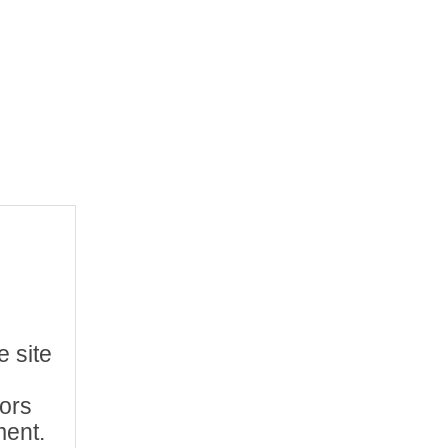
e site
hors
ment.