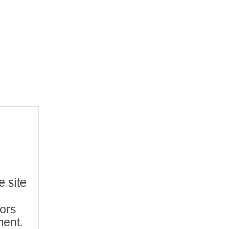
e site
hors
ment.