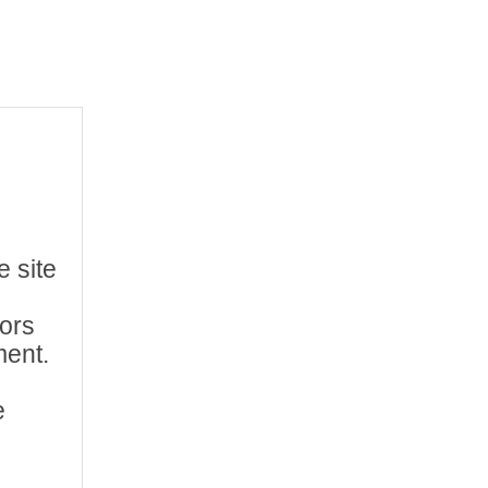
e site
hors
ment.
e