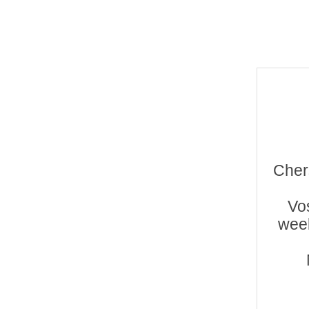
Chers
Vos
week