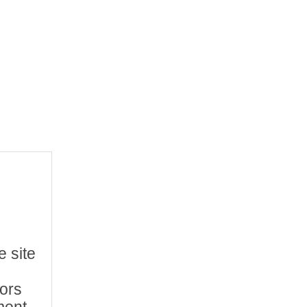
e site
hors
ment.