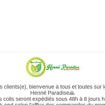
 clients(e), bienvenue à tous et toutes sur l
Henné Paradise🙏
 colis seront expédiés sous 48h à 8 jours 
-end selon l'afflux des commandes du mo