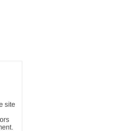
e site
hors
ment.