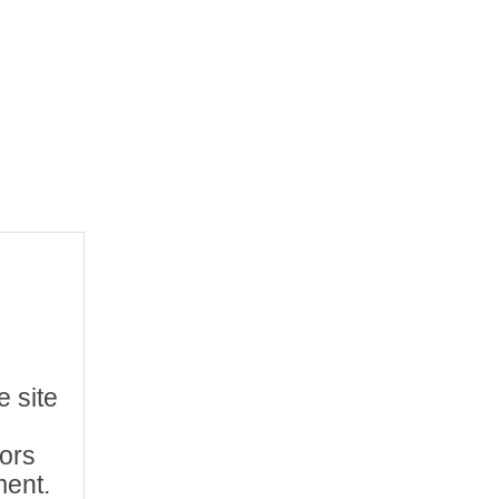
e site
hors
ment.